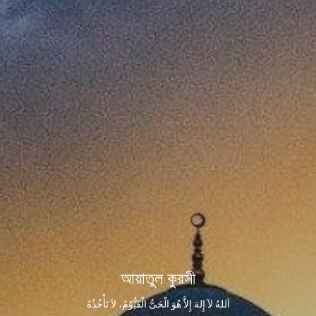
আয়াতুল কুরসী
اَللهُ لآ إِلهَ إِلاَّ هُوَ الْحَىُّ الْقَيُّوْمُ، لاَ تَأْخُذُهُ