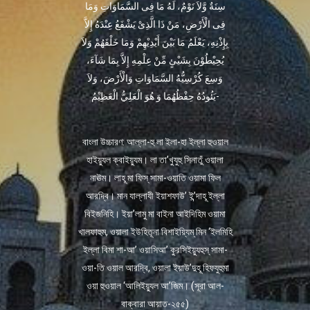
سِنَةٌ وَّلاَ نَوْمٌ، لَهُ مَا فِى السَّمَاوَاتِ وَمَا
فِى الْأَرْضِ، مَنْ ذَا الَّذِىْ يَشْفَعُ عِنْدَهُ إِلاَّ
بِإِذْنِهِ، يَعْلَمُ مَا بَيْنَ أَيْدِيْهِمْ وَمَا خَلْفَهُمْ وَلاَ
يُحِيْطُوْنَ بِشَيْئٍ مِّنْ عِلْمِهِ إِلاَّ بِمَا شَآءَ،
وَسِعَ كُرْسِيُّهُ السَّمَاوَاتِ وَالْأَرْضَ، وَلاَ
يَئُودُهُ حِفْظُهُمَا وَ هُوَ الْعَلِيُّ الْعَظِيْمُ-
বাংলা উচ্চারণ: আল্লা-হু লা ইলা-হা ইল্লা হুওয়াল
হাইয়্যুল ক্বাইয়্যুম। লা তা’খুযুহু সিনাতুঁ ওয়ালা
নাঊম। লাহূ মা ফিস্ সামা-ওয়াতি ওয়ামা ফিল
আরদ্বি। মান যাল্লাযী ইয়াশফাউ’ ই’ন্দাহূ ইল্লা
বিইজনিহি। ইয়া’লামু মা বাইনা আইদিহিম ওয়ামা
খালফাহুম, ওয়ালা ইউহিতূনা বিশাইয়্যিম্ মিন ‘ইলমিহি
ইল্লা বিমা শা-আ’ ওয়াসিআ’ কুরসিইয়্যুহুস্ সামা-
ওয়া-তি ওয়াল আরদ্বি, ওয়ালা ইয়াউ’দুহূ হিফযুহুমা
ওয়া হুওয়াল ‘আলিইয়্যুল আ’জিম। (সূরা আল-
বাক্বারা আয়াত-২৫৫)